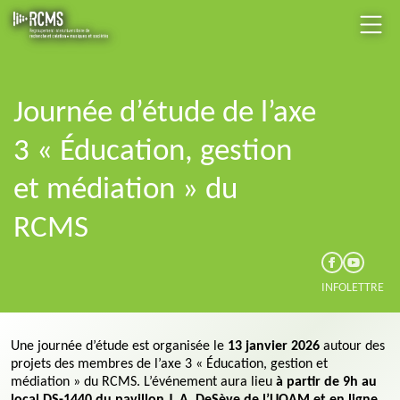
Journée d’étude de l’axe
3 « Éducation, gestion
et médiation » du
RCMS
INFOLETTRE
Une journée d’étude est organisée le
13 janvier 2026
autour des
projets des membres de l’axe 3 « Éducation, gestion et
médiation » du RCMS. L’événement aura lieu
à partir de 9h au
local DS-1440 du pavillon J. A. DeSève de l’UQAM et en ligne.