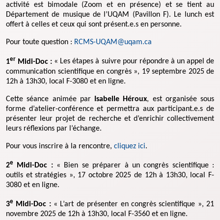
activité est bimodale (Zoom et en présence) et se tient au
Département de musique de l’UQAM (Pavillon F). Le lunch est
offert à celles et ceux qui sont présent.e.s en personne.
Pour toute question :
RCMS-UQAM@uqam.ca
er
1
Midi-Doc :
« Les étapes à suivre pour répondre à un appel de
communication scientifique en congrès », 19 septembre 2025 de
12h à 13h30, local F-3080 et en ligne.
Cette séance animée par
Isabelle Héroux
, est organisée sous
forme d’atelier-conférence et permettra aux participant.e.s de
présenter leur projet de recherche et d’enrichir collectivement
leurs réflexions par l’échange.
Pour vous inscrire à la rencontre,
cliquez ici
.
e
2
Midi-Doc :
« Bien se préparer à un congrès scientifique :
outils et stratégies », 17 octobre 2025 de 12h à 13h30, local F-
3080 et en ligne.
e
3
Midi-Doc :
« L’art de présenter en congrès scientifique », 21
novembre 2025 de 12h à 13h30, local F-3560 et en ligne.