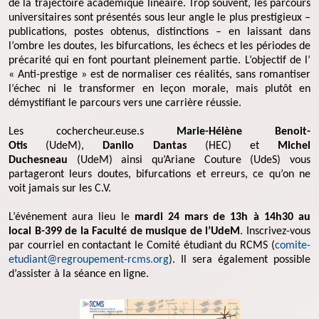
de la trajectoire académique linéaire. Trop souvent, les parcours
universitaires sont présentés sous leur angle le plus prestigieux –
publications, postes obtenus, distinctions – en laissant dans
l’ombre les doutes, les bifurcations, les échecs et les périodes de
précarité qui en font pourtant pleinement partie. L’objectif de l’
« Anti-prestige » est de normaliser ces réalités, sans romantiser
l’échec ni le transformer en leçon morale, mais plutôt en
démystifiant le parcours vers une carrière réussie.
Les cochercheur.euse.s
Marie-Hélène Benoit-
Otis
(UdeM),
Danilo Dantas
(HEC) et
Michel
Duchesneau
(UdeM) ainsi qu’Ariane Couture (UdeS) vous
partageront leurs doutes, bifurcations et erreurs, ce qu’on ne
voit jamais sur les C.V.
L’événement aura lieu le
mardi 24 mars de 13h à 14h30 au
local B-399 de la Faculté de musique de l’UdeM
. Inscrivez-vous
par courriel en contactant le Comité étudiant du RCMS (
comite-
etudiant@regroupement-rcms.org
). Il sera également possible
d’assister à la séance en ligne.