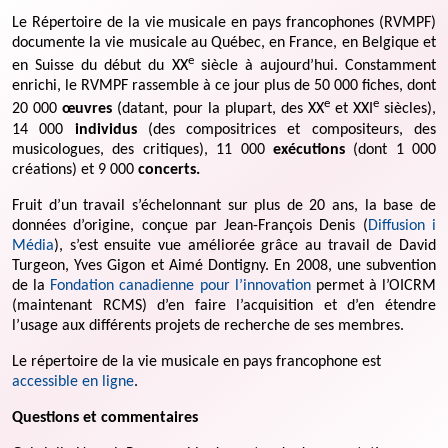
Le Répertoire de la vie musicale en pays francophones (RVMPF)
documente la vie musicale au Québec, en France, en Belgique et
e
en Suisse du début du XX
siècle à aujourd’hui. Constamment
enrichi, le RVMPF rassemble à ce jour plus de 50 000 fiches, dont
e
e
20 000
œuvres
(datant, pour la plupart, des XX
et XXI
siècles),
14 000
individus
(des compositrices et compositeurs, des
musicologues, des critiques), 11 000
exécutions
(dont 1 000
créations) et 9 000
concerts.
Fruit d’un travail s’échelonnant sur plus de 20 ans, la base de
données d’origine, conçue par Jean-François Denis (
Diffusion i
Média
), s’est ensuite vue améliorée grâce au travail de David
Turgeon, Yves Gigon et Aimé Dontigny. En 2008, une subvention
de la
Fondation canadienne pour l’innovation
permet à l’OICRM
(maintenant RCMS) d’en faire l’acquisition et d’en étendre
l’usage aux différents projets de recherche de ses membres.
Le répertoire de la vie musicale en pays francophone est
accessible en ligne
.
Questions et commentaires