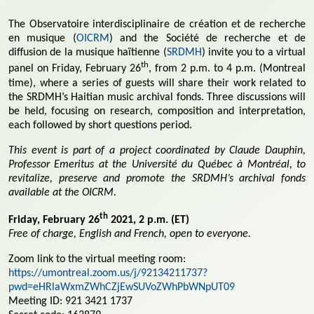
The Observatoire interdisciplinaire de création et de recherche
en musique (
OICRM
) and the Société de recherche et de
diffusion de la musique haïtienne (
SRDMH
) invite you to a virtual
th
panel on Friday, February 26
, from 2 p.m. to 4 p.m. (Montreal
time), where a series of guests will share their work related to
the SRDMH’s Haitian music archival fonds. Three discussions will
be held, focusing on research, composition and interpretation,
each followed by short questions period.
This event is part of a project coordinated by Claude Dauphin,
Professor Emeritus at the Université du Québec à Montréal, to
revitalize, preserve and promote the SRDMH’s archival fonds
available at the OICRM.
th
Friday, February 26
2021, 2 p.m. (ET)
Free of charge, English and French, open to everyone.
Zoom link to the virtual meeting room:
https://umontreal.zoom.us/j/92134211737?
pwd=eHRlaWxmZWhCZjEwSUVoZWhPbWNpUT09
Meeting ID: 921 3421 1737