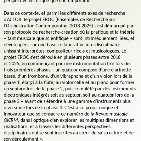
perspective historique que contemporaine.
Dans ce contexte, et parmi les différents axes de recherche
d’ACTOR, le projet EROC (Ensembles de Recherche sur
l’Orchestration Contemporaine, 2018-2025) s’est démarqué par
son protocole de recherche-création où la pratique et la théorie
– tant musicale que scientifique – sont intrinsèquement liées, et
développées sur une base collaborative interdisciplinaire
unissant interprètes, compositeur·rice·s et musicologues. Le
projet EROC s’est déroulé en plusieurs phases entre 2018
et 2025, en commençant par une instrumentation fixe lors des
trois premières phases – un quatuor composé d’une clarinette
basse, d’un trombone, d’un vibraphone et d’un violon lors de la
phase 1, élargi à la flûte, au violoncelle et au piano pour former
un septuor lors de la phase 2, puis complété par des instruments
électroniques intégrés soit au septuor, soit au quatuor lors de la
phase 3 – avant de s’étendre à une gamme d’instruments plus
diversifiée lors de la phase 4. C’est à ce projet unique et
innovateur que se consacre ce numéro de la
Revue musicale
OICRM
, dans l’optique d’en explorer les multiples dimensions et
réalisations, et à travers les différentes perspectives
disciplinaires qui se sont inscrites au cœur de sa structure et de
son déroulement ».