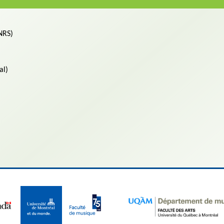
NRS)
val)