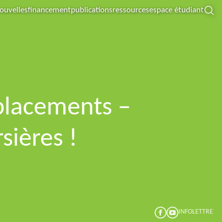
nouvelles
financement
publications
ressources
espace étudiant
placements –
sières !
INFOLETTRE