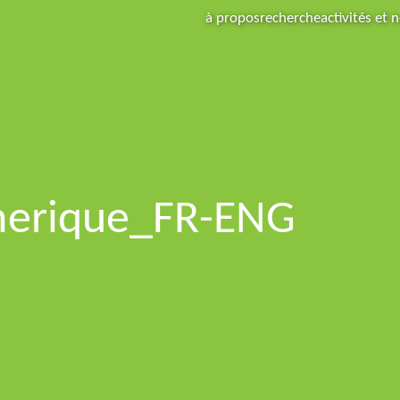
à propos
recherche
activités et 
merique_FR-ENG